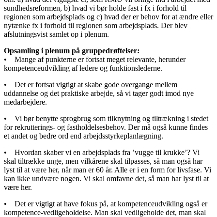
sundhedsreformen, b) hvad vi bør holde fast i fx i forhold til
regionen som arbejdsplads og c) hvad der er behov for at ændre eller
nytænke fx i forhold til regionen som arbejdsplads. Der blev
afslutningsvist samlet op i plenum.
Opsamling i plenum på gruppedrøftelser:
• Mange af punkterne er fortsat meget relevante, herunder
kompetenceudvikling af ledere og funktionslederne.
• Det er fortsat vigtigt at skabe gode overgange mellem
uddannelse og det praktiske arbejde, så vi tager godt imod nye
medarbejdere.
• Vi bør benytte sprogbrug som tilknytning og tiltrækning i stedet
for rekrutterings- og fastholdelsesbehov. Der må også kunne findes
et andet og bedre ord end arbejdsstyrkeplanlægning.
• Hvordan skaber vi en arbejdsplads fra ’vugge til krukke’? Vi
skal tiltrække unge, men vilkårene skal tilpasses, så man også har
lyst til at være her, når man er 60 år. Alle er i en form for livsfase. Vi
kan ikke undvære nogen. Vi skal omfavne det, så man har lyst til at
være her.
• Det er vigtigt at have fokus på, at kompetenceudvikling også er
kompetence-vedligeholdelse. Man skal vedligeholde det, man skal