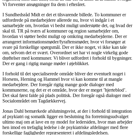
Vi forventer ansøgninger fra dem i efteråret.
I Sundhedsråd Midt er det et tilsvarende billede. To kommuner er
udfordrede på medarbejdere allerede nu, hvor vi indgår i et
samarbejde om, hvordan vi bedst muligt understøtte det, og hvad der
skal til. TR på tværs af kommuner og region samarbejder om,
hvordan vi støtter bedst muligt op omkring medarbejderne. Der er
arrangeret informationsmøder/fyraftensmøder, hvor vi forsøger at
svare på forskellige spørgsmål. Der er ikke noget, vi ikke kan tale
om, selvom det er svært. Overordnet set har vi nogle virkelig gode
drøftelser med kommuner. Vi bliver udfordret i forhold til bygninger.
Der er gang i rigtig mange møder i øjeblikket.
I forhold til det specialiserede område bliver der eventuelt noget i
Horsens, Herning og Hammel hvor vi kan komme til at mangle
medarbejdere. Der foregår rigtig mange gode dialoger med
kommunerne, og det er et område, hvor der er meget ’hjerteblod’.
Det skal først falde på plads politisk. Der foregår også dialoger med
Socialområdet om Tagdækkervej.
Jonas Dahl bemærkede afslutningsvist, at der i forhold til integration
af psykiatri og somatik ligger en beslutning fra forretningsudvalget
ultimo maj om at lave en ny model for ledersiden, hvor man arbejder
hen imod en trefaglig ledelse i de psykiatriske afdelinger med flere
forskellige fagligheder repræsenteret i afdelingsledelsen.