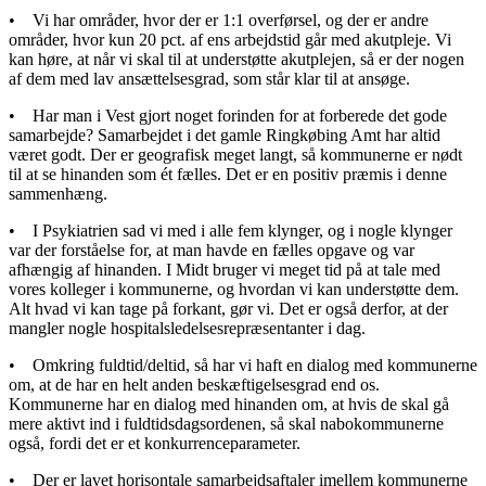
• Vi har områder, hvor der er 1:1 overførsel, og der er andre
områder, hvor kun 20 pct. af ens arbejdstid går med akutpleje. Vi
kan høre, at når vi skal til at understøtte akutplejen, så er der nogen
af dem med lav ansættelsesgrad, som står klar til at ansøge.
• Har man i Vest gjort noget forinden for at forberede det gode
samarbejde? Samarbejdet i det gamle Ringkøbing Amt har altid
været godt. Der er geografisk meget langt, så kommunerne er nødt
til at se hinanden som ét fælles. Det er en positiv præmis i denne
sammenhæng.
• I Psykiatrien sad vi med i alle fem klynger, og i nogle klynger
var der forståelse for, at man havde en fælles opgave og var
afhængig af hinanden. I Midt bruger vi meget tid på at tale med
vores kolleger i kommunerne, og hvordan vi kan understøtte dem.
Alt hvad vi kan tage på forkant, gør vi. Det er også derfor, at der
mangler nogle hospitalsledelsesrepræsentanter i dag.
• Omkring fuldtid/deltid, så har vi haft en dialog med kommunerne
om, at de har en helt anden beskæftigelsesgrad end os.
Kommunerne har en dialog med hinanden om, at hvis de skal gå
mere aktivt ind i fuldtidsdagsordenen, så skal nabokommunerne
også, fordi det er et konkurrenceparameter.
• Der er lavet horisontale samarbejdsaftaler imellem kommunerne