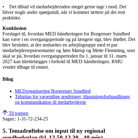
• Det tilbud vil medarbejdersiden meget gerne tage i mod. Det
bliver nogle andre spørgsmål, når vi kommer tættere på det rent
praktiske.
Konklusion
Forslaget til, hvordan MED håndteringen for Borgernær Sundhed
kan være i en overgangsperiode og på længere sigt, blev drøftet. Det
blev besluttet, at der nedsættes en arbejdsgruppe med et par
medarbejderrepræsentanter og Jørn Mørup og Mette Flemming, som
skal se på, hvordan overgangsperioden fra 1. januar til 31. marts
2027 kan tilrettelægges i forhold til MED håndteringen. RMU
vender tilbage til emnet.
Bilag
MEDorganisering Borgernær Sundhed
Tidsplan for væsentlige ændringer, tilpasningsforhandlinger
og kommunikation til medarbejderne
Til toppen
Sagnr.: 1-31-72-234-25
5. Temadrøftelse om input til ny regional
sundhedsplan (kl. 12.50-13.30 - 40 min)