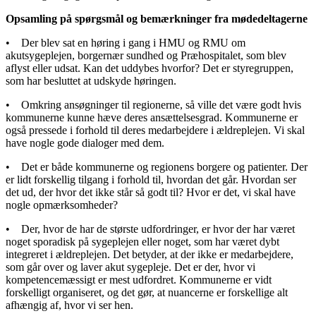
Opsamling på spørgsmål og bemærkninger fra mødedeltagerne
• Der blev sat en høring i gang i HMU og RMU om
akutsygeplejen, borgernær sundhed og Præhospitalet, som blev
aflyst eller udsat. Kan det uddybes hvorfor? Det er styregruppen,
som har besluttet at udskyde høringen.
• Omkring ansøgninger til regionerne, så ville det være godt hvis
kommunerne kunne hæve deres ansættelsesgrad. Kommunerne er
også pressede i forhold til deres medarbejdere i ældreplejen. Vi skal
have nogle gode dialoger med dem.
• Det er både kommunerne og regionens borgere og patienter. Der
er lidt forskellig tilgang i forhold til, hvordan det går. Hvordan ser
det ud, der hvor det ikke står så godt til? Hvor er det, vi skal have
nogle opmærksomheder?
• Der, hvor de har de største udfordringer, er hvor der har været
noget sporadisk på sygeplejen eller noget, som har været dybt
integreret i ældreplejen. Det betyder, at der ikke er medarbejdere,
som går over og laver akut sygepleje. Det er der, hvor vi
kompetencemæssigt er mest udfordret. Kommunerne er vidt
forskelligt organiseret, og det gør, at nuancerne er forskellige alt
afhængig af, hvor vi ser hen.