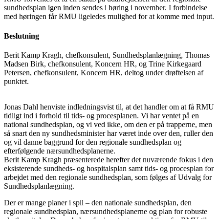
sundhedsplan igen inden sendes i høring i november. I forbindelse
med høringen får RMU ligeledes mulighed for at komme med input.
Beslutning
Berit Kamp Kragh, chefkonsulent, Sundhedsplanlægning, Thomas
Madsen Birk, chefkonsulent, Koncern HR, og Trine Kirkegaard
Petersen, chefkonsulent, Koncern HR, deltog under drøftelsen af
punktet.
Jonas Dahl henviste indledningsvist til, at det handler om at få RMU
tidligt ind i forhold til tids- og procesplanen. Vi har ventet på en
national sundhedsplan, og vi ved ikke, om den er på trapperne, men
så snart den ny sundhedsminister har været inde over den, ruller den
og vil danne baggrund for den regionale sundhedsplan og
efterfølgende nærsundhedsplanerne.
Berit Kamp Kragh præsenterede herefter det nuværende fokus i den
eksisterende sundheds- og hospitalsplan samt tids- og procesplan for
arbejdet med den regionale sundhedsplan, som følges af Udvalg for
Sundhedsplanlægning.
Der er mange planer i spil – den nationale sundhedsplan, den
regionale sundhedsplan, nærsundhedsplanerne og plan for robuste