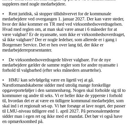
suppleres med nogle medarbejdere.
• Rent juridisk, så stopper tillidshvervet for de kommunale
medarbejdere ved overgangen 1. januar 2027. Der kan være steder,
hvor der ikke kommer en TR med ved virksomhedsoverdragelsen.
Hvad med reglen om, at man skal være ansat i 6 måneder for at
være valgbar? Er de nyansatte, som ikke er virksomhedsoverdraget,
så ikke valgbare? Der er nogle ledelser, som allerede er i gang i
Borgernær Service. Det er hen over lang tid, der ikke er
medarbejderrepræsentanter.
• De virksomhedsoverdragede bliver valgbare. For de nye
medarbejdere gælder de samme regler som for andre nyansatte i
forhold til valgbarhed (efter seks måneders ansættelse).
• HMU kan selvfølgelig være en ligetil vej at gå.
Næstformandskaberne sidder med utrolig mange forskellige
opgaveporteføljer i den sammenhæng. Nogen skal forholde sig til to
kommuner og andre til seks. Vi er heller ikke de ypperste i forhold
til, hvordan det er at være en tidligere kommunal medarbejder, som
skal ind i et regionalt set-up. Vi bør forsøge at lave noget, der passer
til LMU-niveau tidligere end 1. april 2027. På personalemøderne
sidder man i egen ret og ikke med et mandat. Det bør vi også have
en opmærksomhed på.