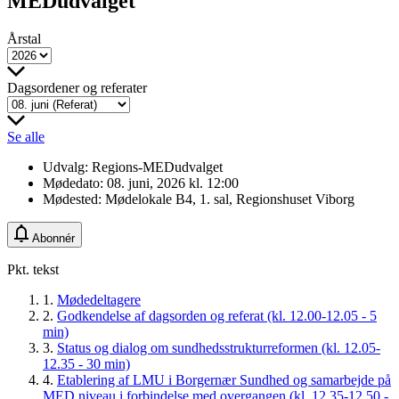
MEDudvalget
Årstal
Dagsordener og referater
Se alle
Udvalg:
Regions-MEDudvalget
Mødedato:
08. juni, 2026 kl. 12:00
Mødested:
Mødelokale B4, 1. sal, Regionshuset Viborg
Abonnér
Pkt. tekst
1.
Mødedeltagere
2.
Godkendelse af dagsorden og referat (kl. 12.00-12.05 - 5
min)
3.
Status og dialog om sundhedsstrukturreformen (kl. 12.05-
12.35 - 30 min)
4.
Etablering af LMU i Borgernær Sundhed og samarbejde på
MED niveau i forbindelse med overgangen (kl. 12.35-12.50 -