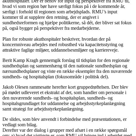
akuthospitaler. Der er behov for input og perspektiver fra RMU til,
hvad vi som region bør have særligt fokus på i de kommende år,
særligt i forhold til regionen som arbejdsplads. RMU’s input
kommer til at supplere den retning, der er angivet i
sundhedsreformen og hjælpe politikerne, så dét, der bliver sat fokus
på, også bygger på perspektiver fra medarbejderne.
Plan for robuste akuthospitaler beskriver, hvordan der på
koncernniveau arbejdes med robusthed via kapacitetsstyring og
attraktive faglige miljøer, uddannelsesmiljøer og karriereveje.
Berit Kamp Kragh gennemgik forslag til tidsplan for den regionale
sundhedsplan og sammenhæng til den nationale sundhedsplan og
nærsundhedsplaner og viste en række eksempler fra den nuværende
sundheds- og hospitalsplan (fokusområde i politisk del).
Jakob Olesen rammesatte herefter kort gruppedrøftelsen. Der blev
på mødet udleveret et ekstrakt af det, som handler om personale i
den nuværende sundheds- og hospitalsplan, sundheds- og
hospitalsgrundlaget for uddannelse og arbejdsstyrkeplanlægning
samt strategi for arbejdsstyrkeplanlægning.
De slides, som blev anvendt i forbindelse med præsentationen, er
vedlagt som bilag.
Derefter var der dialog i grupper med afsæt i en række spørgsmål
om: a) hvad det vigtigste er, som RMU vil bringe ind i arbejdet med