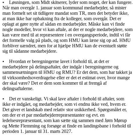
• Løsningen, som Midt skitserer, lyder som noget, der kan fungere.
Når man overgår 1. januar som kommunal medarbejder, så mister
man formelt set sit tidligere mandat som TR, men det betyder ikke,
at man ikke har opbakning fra de kolleger, som overgår. Det er
oplagt at gøre nytte af sådan en medarbejder. Måske kan vi finde
nogle modeller, hvor vi kan aftale, at der er nogle medarbejdere, som
kan være med til at repræsentere i en overgangsperiode, indtil vi får
det formelle valg på plads, og som HMU kan læne sig op ad. HMU
forbliver uændret, men for at hjælpe HMU kan de eventuelt støtte
sig til sådanne medarbejdere.
• Hvordan er beregningerne lavet i forhold til, at det er
medarbejdere på delingsaftaler, der indgår i beregningerne og
sammensætningen til HMU og RMU? Er det dem, som har takket ja
til virksomhedsoverdragelse eller er det et estimat over, hvor mange
der skal være? Det er dem som kommer til at fremgå af
delingsaftalerne.
• Det er vanskeligt. Vi skal lave aftaler i forhold til aftaler, som
ikke er indgået, og medarbejder, som vi endnu ikke ved, hvem er.
Det giver et landskab med relativ stor usikkerhed. Spørgsmålet er,
om der er et par medarbejderrepræsentanter og evt. en
ledelsesrepræsentant, som kan sætte sig sammen med Jørn Mørup
og Mette Flemming og forsøge at finde en landingsbane i forhold til
perioden 1. januar til 31. marts 2027.