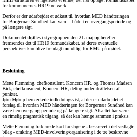
MED-strukturen er ligeledes et emne, der har optaget formandskabet
for kommunernes HR19 netværk.
Derfor er der udarbejdet et udkast til, hvordan MED håndteringen
for Borgernær Sundhed kan være – både i en overgangsperiode og
på længere sigt.
Dokumentet drøftes i styregruppen den 21. maj og herefter
fremsendes det til HR19 formandskabet, så deres eventuelle
perspektiver kan blive fremlagt mundtligt for RMU på mødet.
Beslutning
Mette Flemming, chefkonsulent, Koncern HR, og Thomas Madsen
Birk, chefkonsulent, Koncern HR, deltog under drøftelsen af
punktet.
Jørn Mørup bemærkede indledningsvist, at der er udarbejdet et
forslag til, hvordan MED håndteringen for Borgernær Sundhed kan
være i en overgangsperiode og på længere sigt. Afsættet har været
en rimelig pragmatisk tilgang, så det kan hænge sammen i praksis.
Mette Flemming forklarede kort forslagene - beskrevet i det vedlagte
bilag - omkring MED-involvering/organisering i de tre beskrevne