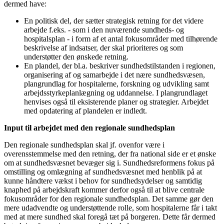
dermed have:
En politisk del, der sætter strategisk retning for det videre
arbejde f.eks. - som i den nuværende sundheds- og
hospitalsplan - i form af et antal fokusområder med tilhørende
beskrivelse af indsatser, der skal prioriteres og som
understøtter den ønskede retning.
En plandel, der bl.a. beskriver sundhedstilstanden i regionen,
organisering af og samarbejde i det nære sundhedsvæsen,
plangrundlag for hospitalerne, forskning og udvikling samt
arbejdsstyrkeplanlægning og uddannelse. I plangrundlaget
henvises også til eksisterende planer og strategier. Arbejdet
med opdatering af plandelen er indledt.
Input til arbejdet med den regionale sundhedsplan
Den regionale sundhedsplan skal jf. ovenfor være i
overensstemmelse med den retning, der fra national side er et ønske
om at sundhedsvæsnet bevæger sig i. Sundhedsreformens fokus på
omstilling og omlægning af sundhedsvæsnet med henblik på at
kunne håndtere vækst i behov for sundhedsydelser og samtidig
knaphed på arbejdskraft kommer derfor også til at blive centrale
fokusområder for den regionale sundhedsplan. Det samme gør den
mere udadvendte og understøttende rolle, som hospitalerne får i takt
med at mere sundhed skal foregå tæt på borgeren. Dette får dermed