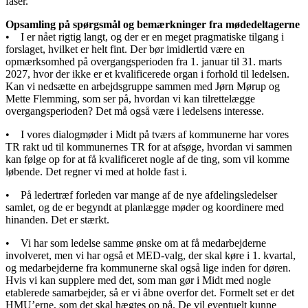
faser.
Opsamling på spørgsmål og bemærkninger fra mødedeltagerne
• I er nået rigtig langt, og der er en meget pragmatiske tilgang i
forslaget, hvilket er helt fint. Der bør imidlertid være en
opmærksomhed på overgangsperioden fra 1. januar til 31. marts
2027, hvor der ikke er et kvalificerede organ i forhold til ledelsen.
Kan vi nedsætte en arbejdsgruppe sammen med Jørn Mørup og
Mette Flemming, som ser på, hvordan vi kan tilrettelægge
overgangsperioden? Det må også være i ledelsens interesse.
• I vores dialogmøder i Midt på tværs af kommunerne har vores
TR rakt ud til kommunernes TR for at afsøge, hvordan vi sammen
kan følge op for at få kvalificeret nogle af de ting, som vil komme
løbende. Det regner vi med at holde fast i.
• På ledertræf forleden var mange af de nye afdelingsledelser
samlet, og de er begyndt at planlægge møder og koordinere med
hinanden. Det er stærkt.
• Vi har som ledelse samme ønske om at få medarbejderne
involveret, men vi har også et MED-valg, der skal køre i 1. kvartal,
og medarbejderne fra kommunerne skal også lige inden for døren.
Hvis vi kan supplere med det, som man gør i Midt med nogle
etablerede samarbejder, så er vi åbne overfor det. Formelt set er det
HMU’erne, som det skal hægtes op på. De vil eventuelt kunne