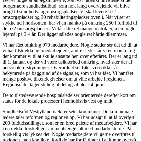
Der er nogle af anlægsmidlerne, som var tiltænkt udvidelse af det
borgernære sundhedstilbud, som nok langt overvejende vil blive
brugt til sundheds- og omsorgspladser. Vi skal levere 572
omsorgspladser og 30 rehabiliteringspladser oven i. Når vi ser et
stykke ud i horisonten, har vi en manko på omkring 250 i forhold til
de 572 omsorgspladser.. Vi får ikke ret mange matrikler, men nogle
lejemål på 3-4 år. Der ligger således nogle ret hårde dilemmaer.
Vi har fået omkring 970 medarbejdere. Nogle steder ser det ud til, at
vi har tilstrækkeligt medarbejdere, andre steder får vi en manko, og
der kommer vi til at skulle ansætte hen over efteråret. Der er lang tid
til 1. januar, og der vil være usikkerhed omkring, hvad sker der af
personaleforskydninger. Overordnet set føler vi os ikke så
bekymrede på baggrund af de signaler, som vi har fået. Vi har fået
mange positive tilkendegivelser om at ville arbejde i regionen.
Regionsrådet tager stilling til delingsaftaler 24. juni.
De to tilstedeværende hospitalsledelser orienterede derefter kort om
status for de lokale processer i henholdsvis vest og midt.
Sundhedsråd Vestjylland dækker seks kommuner. De kommunale
ledere taler reformen og regionen op. Vi har udsigt til at få overført
200 fuldtidsstillinger, som er en bred palette af medarbejdere. Vi har
i en række forskellige sammenhænge talt med medarbejderne. På
forskellig vis lykkes det. Nogle medarbejdere vil gerne overføres til
regionen, men kan ikke, fordi de har for få timer til at kunne overgå.