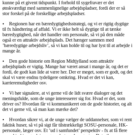
kunne på et givent tidspunkt. I forhold til sygefravær er det
ønskværdigt med sammenlignelige arbejdspladser, fordi der er så
stor forskel på de forskellige arbejdspladser.
• Regionen har en bæredygtighedsstrategi, og vi er rigtig dygtige
til fx håndtering af affald. Vi er ikke helt så dygtige til at tænke
bæredygtighed, når det handler om personale, så vi på den måde
også er en attraktiv arbejdsplads. Det hænger sammen med
’bæredygtige arbejdsliv’, så vi kan holde til og har lyst til at arbejde i
mange år.
• Den gode historie om Region Midtjylland som attraktiv
arbejdsplads er vigtig. Mange har været ansat i mange år, og det er
fordi, de godt kan lide at være her. Der er meget, som er godt, og det
skal vi være endnu tydeligere omkring. Hvad er det vi kan,
karrieremuligheder osv.
• Vi bør signalere, at vi gerne vil de lidt svære dialoger og det
meningsfulde, som de unge interesserer sig for. Hvad er det, som
driver os? Hvordan får vi kommunikeret om de gode historier, og alt
det vi gerne vil, så man kan mærke det?
• Hvordan sikrer vi, at de unge vælger de uddannelser, som vi rent
faktisk huser, så vi på sigt får tilstrækkeligt SOSU-personale, HK-
personale, læger osv. Et ’ud i samfundet’ perspektiv - fx at få flere