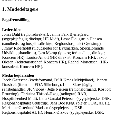
1. Mødedeltagere
Sagsfremstilling
Ledersiden
Jonas Dahl (regionsdirektør), Jannie Falk Bjerregaard
(sygeplejefaglig direktør, HE Midt), Lasse Plougstrup Hansen
(sundheds- og hospitalsdirektør, Regionshospitalet Gødstrup),
Jimmy Riberholdt (tilbudsleder for Bygmarken, Specialområde
Udviklingshandicap), Jørn Mørup (løn- og forhandlingsdirektør,
Koncern HR), Louise Antoft (HR-direktør, Koncern HR), Jakob
Olesen, (sekretariatschef, Koncern HR), Rachel Mortensen, (HR-
konsulent, Koncern HR).
Medarbejdersiden
Jacob Gøtzsche (kredsformand, DSR Kreds Midtjylland), Jeanett
Drasbæk (formand, FOA Silkeborg), Lone Skov (faglig
sagsbehandler, 3F, Viborg), Jette Nielsen (regionsformand, Kost og
Ernæring), Christina Thisted-Høeg (radiograf, RAR,
Hospitalsenhed Midt), Laila Garsdal Petersen (sygeplejerske, DSR,
Regionshospitalet Gødstrup), Jens Boe Krag, (plejer, FOA, AUH),
Marianne Østerlund Madsen (sygeplejerske, DSR,
Regionshospitalet AUH), Henrik Ørskov (sygeplejerske, DSR,