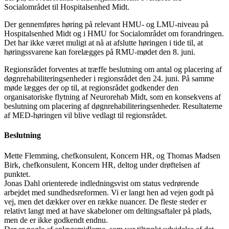
Socialområdet til Hospitalsenhed Midt.
Der gennemføres høring på relevant HMU- og LMU-niveau på
Hospitalsenhed Midt og i HMU for Socialområdet om forandringen.
Det har ikke været muligt at nå at afslutte høringen i tide til, at
høringssvarene kan forelægges på RMU-mødet den 8. juni.
Regionsrådet forventes at træffe beslutning om antal og placering af
døgnrehabiliteringsenheder i regionsrådet den 24. juni. På samme
møde lægges der op til, at regionsrådet godkender den
organisatoriske flytning af Neurorehab Midt, som en konsekvens af
beslutning om placering af døgnrehabiliteringsenheder. Resultaterne
af MED-høringen vil blive vedlagt til regionsrådet.
Beslutning
Mette Flemming, chefkonsulent, Koncern HR, og Thomas Madsen
Birk, chefkonsulent, Koncern HR, deltog under drøftelsen af
punktet.
Jonas Dahl orienterede indledningsvist om status vedrørende
arbejdet med sundhedsreformen. Vi er langt hen ad vejen godt på
vej, men det dækker over en række nuancer. De fleste steder er
relativt langt med at have skabeloner om deltingsaftaler på plads,
men de er ikke godkendt endnu.