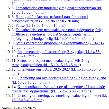
15 min)
5.
Temadrøftelse om input til ny regional sundhedsplan (kl.
12.50-13.30 - 40 min)
6.
Høring af forslag om strukturel transformation i
ortopædkirurgien (kl. 13.30-13.50 - 20 min)
7.
Pause (kl. 13.50-14.05 - 15 min)
8.
Temadrøftelse om personale - personaleredegørelse, årlig
drøftelse af sygefravær og Det Sociale Kapitel samt
opfølgning på budgetforlig (kl. 14.05-14.50 - 45 min)
9.
Status vedrørende økonomi og økonomiaftalen (kl. 14.50-
14.55 - 5 min)
10.
Implementering af barnets 0. og 3. sygedag (kl. 14.55-
15.10 - 15 min)
11.
Status for arbejdet med evaluering af MED- og
Arbejdsmiljøaftalen (kl. 15.10-15.15 - 5 min)
12.
Orientering om TULE 2026-2027 (kl. 15.15-15.20 - 5
min)
13.
Orientering om nyt ledelsesgrundlag i Region Midtjylland
(kl. 15.20-15.25 - 5 min)
14.
Kommunikation fra mødet og planlægning af kommende
møder inkl. døgnseminar (kl. 15.25-15.35 - 10 min)
15.
Gensidig orientering, eventuelt og evaluering af mødet (kl.
15.35-15.40 - 5 min)
Sagnr.: 1-01-72-20-25