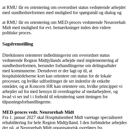
at RMU får en orientering om overordnet status vedrørende arbejdet
med sundhedsreformen med mulighed for spørgsmål og dialog og
at RMU får en orientering om MED-proces vedrørende Neurorehab
Midt med mulighed for evt. bemærkninger inden den videre
politiske proces.
Sagsfremstilling
Direktionen orienterer indledningsvist om overordnet status
vedrørende Region Midtjyllands arbejde med implementering af
sundhedsreformen, herunder forhandlingerne om delingsaftaler
med
kommunerne. Derudover er der lagt op til, at
hospitalsledelserne kort kan orientere om status for de lokale
processer, og hvilke udfordringer de ser indenfor de enkelte
områder, og at Koncern HR kan orientere om, hvilke principper vi
arbejder ud fra med hensyn til overdragelse af medarbejdere, og
hvad vi ser ind i i forhold til rekruttering samt timingen for
tilpasningsforhandlingerne.
MED-proces vedr. Neurorehab Midt
Fra 1. januar 2027 skal Hospitalsenhed Midt varetage specialiseret
rehabilitering for hele Region Midtjylland. I den forbindelse arbejdes
der på, at Neurorehab Midt organisatorisk overføres fra