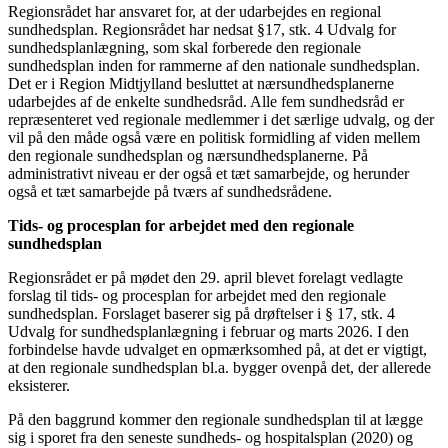
Regionsrådet har ansvaret for, at der udarbejdes en regional
sundhedsplan. Regionsrådet har nedsat §17, stk. 4 Udvalg for
sundhedsplanlægning, som skal forberede den regionale
sundhedsplan inden for rammerne af den nationale sundhedsplan.
Det er i Region Midtjylland besluttet at nærsundhedsplanerne
udarbejdes af de enkelte sundhedsråd. Alle fem sundhedsråd er
repræsenteret ved regionale medlemmer i det særlige udvalg, og der
vil på den måde også være en politisk formidling af viden mellem
den regionale sundhedsplan og nærsundhedsplanerne. På
administrativt niveau er der også et tæt samarbejde, og herunder
også et tæt samarbejde på tværs af sundhedsrådene.
Tids- og procesplan for arbejdet med den regionale
sundhedsplan
Regionsrådet er på mødet den 29. april blevet forelagt vedlagte
forslag til tids- og procesplan for arbejdet med den regionale
sundhedsplan. Forslaget baserer sig på drøftelser i § 17, stk. 4
Udvalg for sundhedsplanlægning i februar og marts 2026. I den
forbindelse havde udvalget en opmærksomhed på, at det er vigtigt,
at den regionale sundhedsplan bl.a. bygger ovenpå det, der allerede
eksisterer.
På den baggrund kommer den regionale sundhedsplan til at lægge
sig i sporet fra den seneste sundheds- og hospitalsplan (2020) og