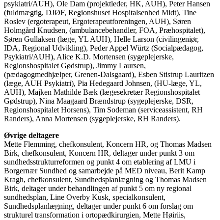
psykiatri/AUH), Ole Dam (projektleder, HK, AUH), Peter Hansen
(fuldmægtig, DJØF, Regionshuset Hospitalsenhed Midt), Tine
Roslev (ergoterapeut, Ergoterapeutforeningen, AUH), Søren
Holmgård Knudsen, (ambulancebehandler, FOA, Præhospitalet),
Søren Gullaksen (læge, YL AUH), Helle Larson (civilingeniør,
IDA, Regional Udvikling), Peder Appel Würtz (Socialpædagog,
Psykiatri/AUH), Alice K.D. Mortensen (sygeplejerske,
Regionshospitalet Gødstrup), Jimmy Laursen,
(pædagogmedhjælper, Grenen-Dalsgaard), Esben Stistrup Lauritzen
(læge, AUH Psykiatri), Pia Hedegaard Johnsen, (HU-læge, YL,
AUH), Majken Mathilde Bæk (lægesekretær Regionshospitalet
Gødstrup), Nina Maagaard Brændstrup (sygeplejerske, DSR,
Regionshospitalet Horsens), Tim Sodeman (serviceassistent, RH
Randers), Anna Mortensen (sygeplejerske, RH Randers).
Øvrige deltagere
Mette Flemming, chefkonsulent, Koncern HR, og Thomas Madsen
Birk, chefkonsulent, Koncern HR, deltager under punkt 3 om
sundhedsstrukturreformen og punkt 4 om etablering af LMU i
Borgernær Sundhed og samarbejde på MED niveau, Berit Kamp
Kragh, chefkonsulent, Sundhedsplanlægning og Thomas Madsen
Birk, deltager under behandlingen af punkt 5 om ny regional
sundhedsplan, Line Overby Kusk, specialkonsulent,
Sundhedsplanlægning, deltager under punkt 6 om forslag om
strukturel transformation i ortopædkirurgien, Mette Høiriis,