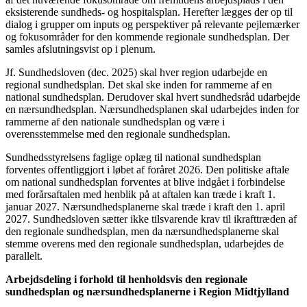
eksisterende sundheds- og hospitalsplan.
Herefter lægges der op til
dialog i grupper om inputs og perspektiver på relevante pejlemærker
og fokusområder for den kommende regionale sundhedsplan. Der
samles afslutningsvist op i plenum.
Jf
. Sundhedsloven (dec. 2025) skal hver region udarbejde en
regional sundhedsplan. Det skal ske inden for rammerne af en
national sundhedsplan. Derudover skal hvert sundhedsråd udarbejde
en nærsundhedsplan. Nærsundhedsplanen skal udarbejdes inden for
rammerne af den nationale sundhedsplan og være i
overensstemmelse med den regionale sundhedsplan.
Sundhedsstyrelsens faglige oplæg til national sundhedsplan
forventes offentliggjort i løbet af foråret 2026. Den politiske aftale
om national sundhedsplan forventes at blive indgået i forbindelse
med forårsaftalen med henblik på at aftalen kan træde i kraft 1.
januar 2027. Nærsundhedsplanerne skal træde i kraft den 1. april
2027. Sundhedsloven sætter ikke tilsvarende krav til ikrafttræden af
den regionale sundhedsplan, men da nærsundhedsplanerne skal
stemme overens med den regionale sundhedsplan, udarbejdes de
parallelt.
Arbejdsdeling i forhold til henholdsvis den regionale
sundhedsplan og nærsundhedsplanerne i Region Midtjylland