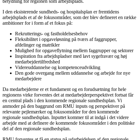
betydning for regionen som arbejdsplads.
I den eksisterende sundheds- og hospitalsplan er fremtidens
arbejdsplads et af de fokusområder, som der blev defineret en række
ambitioner for i form af et fokus på:
Rekrutterings- og fastholdelsesbehov
Fleksibilitet i opgaveløsning på tværs af faggrupper,
afdelinger og matrikler
Mulighed for opgaveflytning mellem faggrupper og sektorer
Inspiration fra arbejdspladser med lavt sygefravær og høj
medarbejdertilfredshed
Videreuddannelse og kompetenceudvikling
Den gode overgang mellem uddannelse og arbejde for nye
medarbejdere
Da medarbejderne er et fundament og en forudsætning for hele
regionens virke forventes det at medarbejderperspektivet fortsat får
en central plads i den kommende regionale sundhedsplan. Vi
anmoder på den baggrund om RMU inputs og perspektiver på
relevante pejlemærker og fokusområder for den kommende
regionale sundhedsplan. Inputtet kommer til at indgå i det videre
arbejde med at definere de kommende fokusområder i den politiske
del af den regionale sundhedsplan.
RMU forventes at få en status på udarbejdelsen af den regionale