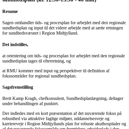
Resume
Sagen omhandler tids- og procesplan for arbejdet med den regionale
sundhedsplan og input til det videre arbejde med at sætte retningen
for sundhedsvæsnet i Region Midtjylland.
Det indstilles,
at orientering om tids- og procesplan for arbejdet med den regionale
sundhedsplan tages til efterretning, og
at RMU kommer med input og perspektiver til definition af
fokusområder for regional sundhedsplan.
Sagsfremstilling
Berit Kamp Kragh, chefkonsulent, Sundhedsplanlægning, deltager
under behandlingen af punktet.
Der indledes med en kort præsentation af det nuværende fokus på
robusthed via attraktive faglige miljøer, uddannelsesveje og
karriereveje i Region Midtjyllands plan for robuste akuthospitaler og
af det nuværende fokusområde om fremtidens arbejdsplads i den