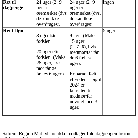
Ret til
24 uger (2+9
24 uger (2+9
Ingen
dagpenge
uger er
uger er
øremærket (dvs.
øremærket (dvs.
de kan ikke
de kan ikke
overdrages).
overdrages).
Ret til løn
6 uger
8 uger før
9 uger (Maks.
fødslen
15 uger
(2+7+6), hvis
20 uger efter
medmor/far får
fødslen. (Maks.
de 6 fælles
26 uger, hvis
uger).
mor får de
fælles 6 uger.)
Er barnet født
efter den 1. april
2024 er
lønretten til
medmor/far
udvidet med 3
uger.
Såfremt Region Midtjylland ikke modtager fuld dagpengerefusion