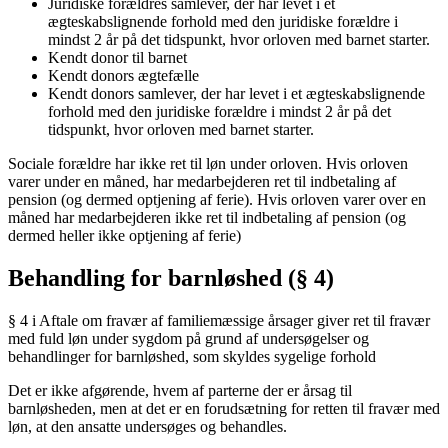
Juridiske forældres samlever, der har levet i et
ægteskabslignende forhold med den juridiske forældre i
mindst 2 år på det tidspunkt, hvor orloven med barnet starter.
Kendt donor til barnet
Kendt donors ægtefælle
Kendt donors samlever, der har levet i et ægteskabslignende
forhold med den juridiske forældre i mindst 2 år på det
tidspunkt, hvor orloven med barnet starter.
Sociale forældre har ikke ret til løn under orloven. Hvis orloven
varer under en måned, har medarbejderen ret til indbetaling af
pension (og dermed optjening af ferie). Hvis orloven varer over en
måned har medarbejderen ikke ret til indbetaling af pension (og
dermed heller ikke optjening af ferie)
Behandling for barnløshed (§ 4)
§ 4 i Aftale om fravær af familiemæssige årsager giver ret til fravær
med fuld løn under sygdom på grund af undersøgelser og
behandlinger for barnløshed, som skyldes sygelige forhold
Det er ikke afgørende, hvem af parterne der er årsag til
barnløsheden, men at det er en forudsætning for retten til fravær med
løn, at den ansatte undersøges og behandles.