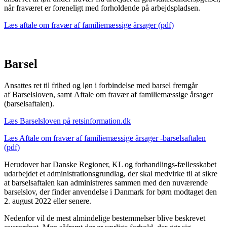
når fraværet er foreneligt med forholdende på arbejdspladsen.
Læs aftale om fravær af familiemæssige årsager (pdf)
Barsel
Ansattes ret til frihed og løn i forbindelse med barsel fremgår
af Barselsloven, samt Aftale om fravær af familiemæssige årsager
(barselsaftalen).
Læs Barselsloven på retsinformation.dk
Læs Aftale om fravær af familiemæssige årsager -barselsaftalen
(pdf)
Herudover har Danske Regioner, KL og forhandlings-fællesskabet
udarbejdet et administrationsgrundlag, der skal medvirke til at sikre
at barselsaftalen kan administreres sammen med den nuværende
barselslov, der finder anvendelse i Danmark for børn modtaget den
2. august 2022 eller senere.
Nedenfor vil de mest almindelige bestemmelser blive beskrevet