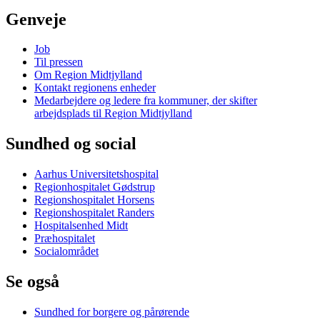
Genveje
Job
Til pressen
Om Region Midtjylland
Kontakt regionens enheder
Medarbejdere og ledere fra kommuner, der skifter
arbejdsplads til Region Midtjylland
Sundhed og social
Aarhus Universitetshospital
Regionhospitalet Gødstrup
Regionshospitalet Horsens
Regionshospitalet Randers
Hospitalsenhed Midt
Præhospitalet
Socialområdet
Se også
Sundhed for borgere og pårørende