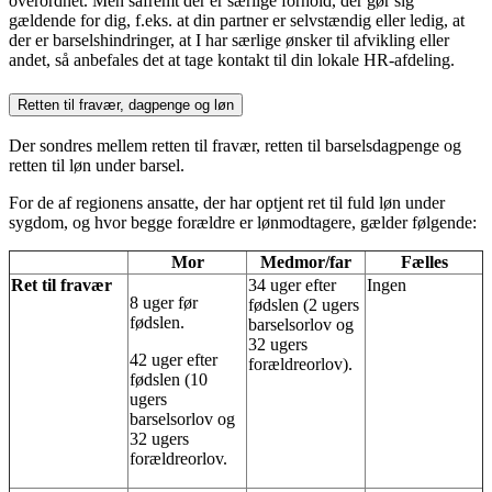
overordnet. Men såfremt der er særlige forhold, der gør sig
gældende for dig, f.eks. at din partner er selvstændig eller ledig, at
der er barselshindringer, at I har særlige ønsker til afvikling eller
andet, så anbefales det at tage kontakt til din lokale HR-afdeling.
Retten til fravær, dagpenge og løn
Der sondres mellem retten til fravær, retten til barselsdagpenge og
retten til løn under barsel.
For de af regionens ansatte, der har optjent ret til fuld løn under
sygdom, og hvor begge forældre er lønmodtagere, gælder følgende:
Mor
Medmor/far
Fælles
Ret til fravær
34 uger efter
Ingen
8 uger før
fødslen (2 ugers
fødslen.
barselsorlov og
32 ugers
42 uger efter
forældreorlov).
fødslen (10
ugers
barselsorlov og
32 ugers
forældreorlov.