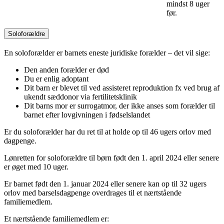
mindst 8 uger
før.
Soloforældre
En soloforælder er barnets eneste juridiske forælder – det vil sige:
Den anden forælder er død
Du er enlig adoptant
Dit barn er blevet til ved assisteret reproduktion fx ved brug af
ukendt sæddonor via fertilitetsklinik
Dit barns mor er surrogatmor, der ikke anses som forælder til
barnet efter lovgivningen i fødselslandet
Er du soloforælder har du ret til at holde op til 46 ugers orlov med
dagpenge.
Lønretten for soloforældre til børn født den 1. april 2024 eller senere
er øget med 10 uger.
Er barnet født den 1. januar 2024 eller senere kan op til 32 ugers
orlov med barselsdagpenge overdrages til et nærtstående
familiemedlem.
Et nærtstående familiemedlem er: