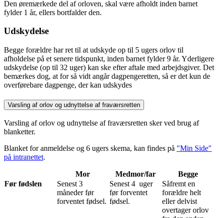
Den øremærkede del af orloven, skal være afholdt inden barnet
fylder 1 år, ellers bortfalder den.
Udskydelse
Begge forældre har ret til at udskyde op til 5 ugers orlov til
afholdelse på et senere tidspunkt, inden barnet fylder 9 år. Yderligere
udskydelse (op til 32 uger) kan ske efter aftale med arbejdsgiver. Det
bemærkes dog, at for så vidt angår dagpengeretten, så er det kun de
overførebare dagpenge, der kan udskydes
Varsling af orlov og udnyttelse af fraværsretten
Varsling af orlov og udnyttelse af fraværsretten sker ved brug af
blanketter.
Blanket for anmeldelse og 6 ugers skema, kan findes på
"Min Side"
på intranettet
.
Mor
Medmor/far
Begge
Før fødslen
Senest 3
Senest 4 uger
Såfremt en
måneder før
før forventet
forældre helt
forventet fødsel.
fødsel.
eller delvist
overtager orlov