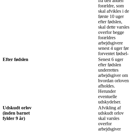
fra den anden
forældre, som
skal afvikles i de
første 10 uger
efter fødslen,
skal dette varsles
overfor begge
forældres
arbejdsgivere
senest 4 uger før
forventet fødsel-
Efter fødslen
Senest 6 uger
efter fødslen
underrettes
arbejdsgiver om
hvordan orloven
afholdes.
Herunder
eventuelle
udskydelser.
Udskudt orlov
Afvikling af
(inden barnet
udskudt orlov
fylder 9 år)
skal varsles
overfor
arbejdsgiver