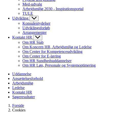
Med-udvalg
Arbejdsmiljø 2030 - Inspirationsportal
TULE
Udvikling
Konsulentydelser
Udviklingsforløb
Arrangementer
Kontakt HR
Om HR Stab
Om Koncern HR, Arbejdsmiljø og Ledelse
Om Center for Kompetenceudvikling
Om Center for E-læring
Om HR Sundhedsuddannelser
Om HR Løn, Personale og Systemoptimering
Uddannelse
Ansættelsesforhold
Arbejdsmiljø
Ledelse
Kontakt HR
Søgeresultater
Forside
Cookies