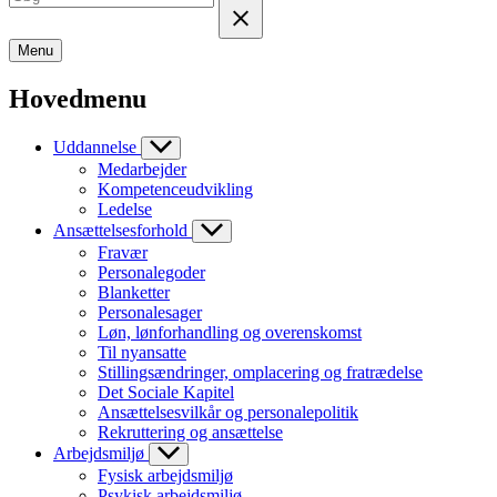
Menu
Hovedmenu
Uddannelse
Medarbejder
Kompetenceudvikling
Ledelse
Ansættelsesforhold
Fravær
Personalegoder
Blanketter
Personalesager
Løn, lønforhandling og overenskomst
Til nyansatte
Stillingsændringer, omplacering og fratrædelse
Det Sociale Kapitel
Ansættelsesvilkår og personalepolitik
Rekruttering og ansættelse
Arbejdsmiljø
Fysisk arbejdsmiljø
Psykisk arbejdsmiljø