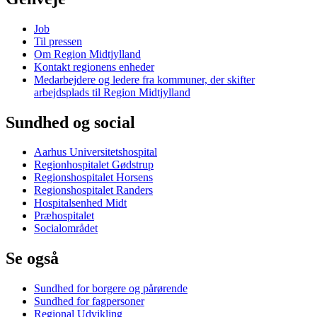
Job
Til pressen
Om Region Midtjylland
Kontakt regionens enheder
Medarbejdere og ledere fra kommuner, der skifter
arbejdsplads til Region Midtjylland
Sundhed og social
Aarhus Universitetshospital
Regionhospitalet Gødstrup
Regionshospitalet Horsens
Regionshospitalet Randers
Hospitalsenhed Midt
Præhospitalet
Socialområdet
Se også
Sundhed for borgere og pårørende
Sundhed for fagpersoner
Regional Udvikling