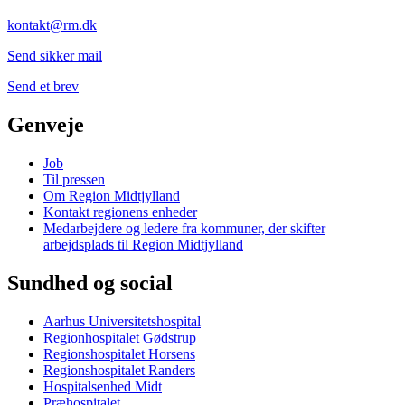
kontakt@rm.dk
Send sikker mail
Send et brev
Genveje
Job
Til pressen
Om Region Midtjylland
Kontakt regionens enheder
Medarbejdere og ledere fra kommuner, der skifter
arbejdsplads til Region Midtjylland
Sundhed og social
Aarhus Universitetshospital
Regionhospitalet Gødstrup
Regionshospitalet Horsens
Regionshospitalet Randers
Hospitalsenhed Midt
Præhospitalet