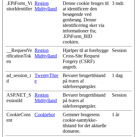
.EPiForm_Vi
Region
Denne cookie bruges til
3 mdr.
sitorIdentifier
Midtjylland
at identificere den
besøgende ved
genbesøg. Denne
identificering sker via
informationer fra;
.EPiForm_BID
cookien.
__RequestVe
Region
Hjælper til at forebygge
Session
rificationTok
Midtjylland
Cross-Site Request
en
Forgery (CSRF)
angreb.
ad_session_i
TwentyThre
Bevarer brugertilstand
1 dag
d
e
på tværs af
sideforespørgsler.
ASP.NET_S
Region
Bevarer brugertilstand
Session
essionId
Midtjylland
på tværs af
sideforespørgsler.
CookieCons
Cookiebot
Gemmer brugerens
1 år
ent
cookie-samtykke-
tilstand for det aktuelle
domæne.