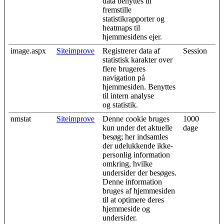
data benyttes til
fremstille
statistikrapporter og
heatmaps til
hjemmesidens ejer.
image.aspx
Siteimprove
Registrerer data af
Session
statistisk karakter over
flere brugeres
navigation på
hjemmesiden. Benyttes
til intern analyse
og statistik.
nmstat
Siteimprove
Denne cookie bruges
1000
kun under det aktuelle
dage
besøg; her indsamles
der udelukkende ikke-
personlig information
omkring, hvilke
undersider der besøges.
Denne information
bruges af hjemmesiden
til at optimere deres
hjemmeside og
undersider.