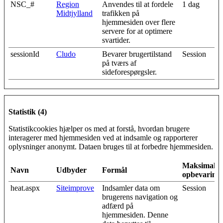
NSC_#
Region
Anvendes til at fordele
1 dag
Midtjylland
trafikken på
hjemmesiden over flere
servere for at optimere
svartider.
sessionId
Cludo
Bevarer brugertilstand
Session
på tværs af
sideforespørgsler.
Statistik (4)
Statistikcookies hjælper os med at forstå, hvordan brugere
interagerer med hjemmesiden ved at indsamle og rapporterer
oplysninger anonymt. Dataen bruges til at forbedre hjemmesiden.
Maksimal
Navn
Udbyder
Formål
opbevarings
heat.aspx
Siteimprove
Indsamler data om
Session
brugerens navigation og
adfærd på
hjemmesiden. Denne