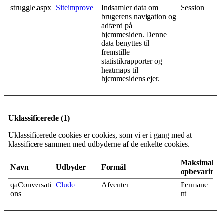
struggle.aspx
Siteimprove
Indsamler data om
Session
brugerens navigation og
adfærd på
hjemmesiden. Denne
data benyttes til
fremstille
statistikrapporter og
heatmaps til
hjemmesidens ejer.
Uklassificerede (1)
Uklassificerede cookies er cookies, som vi er i gang med at
klassificere sammen med udbyderne af de enkelte cookies.
Maksimal
Navn
Udbyder
Formål
opbevarings
qaConversati
Cludo
Afventer
Permane
ons
nt