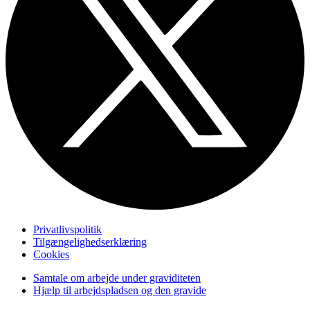
Privatlivspolitik
Tilgængelighedserklæring
Cookies
Samtale om arbejde under graviditeten
Hjælp til arbejdspladsen og den gravide