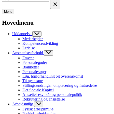
Menu
Hovedmenu
Uddannelse
Medarbejder
Kompetenceudvikling
Ledelse
Ansættelsesforhold
Fravær
Personalegoder
Blanketter
Personalesager
Løn, lønforhandling og overenskomst
Til nyansatte
Stillingsændringer, omplacering og fratrædelse
Det Sociale Kapitel
Ansættelsesvilkår og personalepolitik
Rekruttering og ansættelse
Arbejdsmiljø
Fysisk arbejdsmiljø
Psykisk arbejdsmiljø