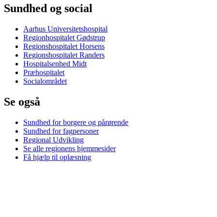
Sundhed og social
Aarhus Universitetshospital
Regionhospitalet Gødstrup
Regionshospitalet Horsens
Regionshospitalet Randers
Hospitalsenhed Midt
Præhospitalet
Socialområdet
Se også
Sundhed for borgere og pårørende
Sundhed for fagpersoner
Regional Udvikling
Se alle regionens hjemmesider
Få hjælp til oplæsning