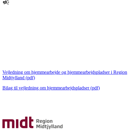
Vejledning om hjemmearbejde og hjemmearbejdspladser i Region
Midtjylland (pdf)
Bilag til vejledning om hjemmearbejdspladser (pdf)