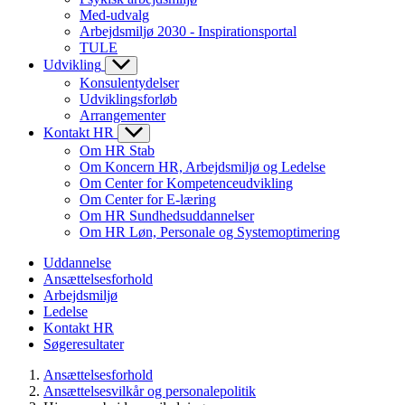
Med-udvalg
Arbejdsmiljø 2030 - Inspirationsportal
TULE
Udvikling
Konsulentydelser
Udviklingsforløb
Arrangementer
Kontakt HR
Om HR Stab
Om Koncern HR, Arbejdsmiljø og Ledelse
Om Center for Kompetenceudvikling
Om Center for E-læring
Om HR Sundhedsuddannelser
Om HR Løn, Personale og Systemoptimering
Uddannelse
Ansættelsesforhold
Arbejdsmiljø
Ledelse
Kontakt HR
Søgeresultater
Ansættelsesforhold
Ansættelsesvilkår og personalepolitik