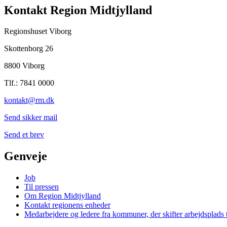
Kontakt Region Midtjylland
Regionshuset Viborg
Skottenborg 26
8800 Viborg
Tlf.: 7841 0000
kontakt@rm.dk
Send sikker mail
Send et brev
Genveje
Job
Til pressen
Om Region Midtjylland
Kontakt regionens enheder
Medarbejdere og ledere fra kommuner, der skifter arbejdsplads 