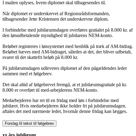
I mailen oplyses, hvem diplomet skal tilbagesendes til.
Når diplomet er underskrevet af Regionsrådsformanden,
tilbagesender Jette Kristensen det underskrevne diplom.
I forbindelse med jubilæumsdagen overføres gratialet på 8.000 kr. af
den lønudbetalende myndighed til jubilarens NEM-konto.
Beløbet registreres i lønsystemet med henblik på træk af AM-bidrag.
Beløbet hæves med AM-bidraget, således at det, der bliver udbetalt,
svarer til det skattefri beløb på 8.000 kr.
På jubilæumsdagen udleveres diplomet af den pågældendes leder
sammen med et følgebrev.
Det skal altid af følgebrevet fremgå, at et jubilæumsgratiale på kr.
8.000 er overført til med-arbejderens NEM-konto.
Medarbejderen har ret til en fridag med løn i forbindelse med
jubilæet. Hvis medarbejderen ikke holder fri på jubilæumsdagen.
aftales det med nærmeste leder, hvornår denne fridag kan lægges.
Forslag til tekst til følgebrev
xx års jubilæum