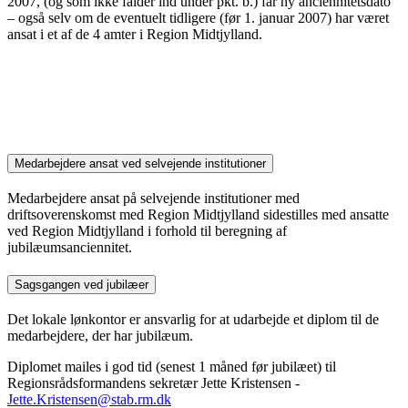
2007, (og som ikke falder ind under pkt. b.) får ny anciennitetsdato
– også selv om de eventuelt tidligere (før 1. januar 2007) har været
ansat i et af de 4 amter i Region Midtjylland.
Medarbejdere ansat ved selvejende institutioner
Medarbejdere ansat på selvejende institutioner med
driftsoverenskomst med Region Midtjylland sidestilles med ansatte
ved Region Midtjylland i forhold til beregning af
jubilæumsanciennitet.
Sagsgangen ved jubilæer
Det lokale lønkontor er ansvarlig for at udarbejde et diplom til de
medarbejdere, der har jubilæum.
Diplomet mailes i god tid (senest 1 måned før jubilæet) til
Regionsrådsformandens sekretær Jette Kristensen -
Jette.Kristensen@stab.rm.dk