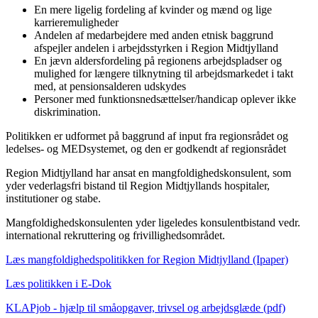
En mere ligelig fordeling af kvinder og mænd og lige
karrieremuligheder
Andelen af medarbejdere med anden etnisk baggrund
afspejler andelen i arbejdsstyrken i Region Midtjylland
En jævn aldersfordeling på regionens arbejdspladser og
mulighed for længere tilknytning til arbejdsmarkedet i takt
med, at pensionsalderen udskydes
Personer med funktionsnedsættelser/handicap oplever ikke
diskrimination.
Politikken er udformet på baggrund af input fra regionsrådet og
ledelses- og MEDsystemet, og den er godkendt af regionsrådet
Region Midtjylland har ansat en mangfoldighedskonsulent, som
yder vederlagsfri bistand til Region Midtjyllands hospitaler,
institutioner og stabe.
Mangfoldighedskonsulenten yder ligeledes konsulentbistand vedr.
international rekruttering og frivillighedsområdet.
Læs mangfoldighedspolitikken for Region Midtjylland (Ipaper)
Læs politikken i E-Dok
KLAPjob - hjælp til småopgaver, trivsel og arbejdsglæde (pdf)