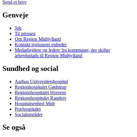
Send et brev
Genveje
Job
Til pressen
Om Region Midtjylland
Kontakt regionens enheder
Medarbejdere og ledere fra kommuner, der skifter
arbejdsplads til Region Midtjylland
Sundhed og social
Aarhus Universitetshospital
Regionhospitalet Gødstrup
Regionshospitalet Horsens
Regionshospitalet Randers
Hospitalsenhed Midt
Præhospitalet
Socialområdet
Se også