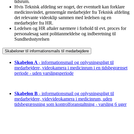
tidsrum.
Hvis Teknisk afdeling ser noget, der eventuelt kan forklare
medicinsvindet, gennemgår medarbejder fra Teknisk afdeling
det relevante videoklip sammen med ledelsen og en
medarbejder fra HR.
Ledelsen og HR aftaler nærmere i forhold til evt. proces for
personalesag samt politianmeldelse og indberetning til
Sundhedsstyrelsen
Skabeloner til informationsmails til medarbejdere
Skabelon A -
informationsmail og oplysningspligt til
medarbejdere, videokamera i medicinrum i en tidsbegrænset
periode - uden varslingsperiode
Skabelon B
- informationsmail og oplysningspligt til
medarbejdere, videvideokamera i medicinrum, uden
tidsbegrænsning som kontrolforanstaltning - varsling 6 uger