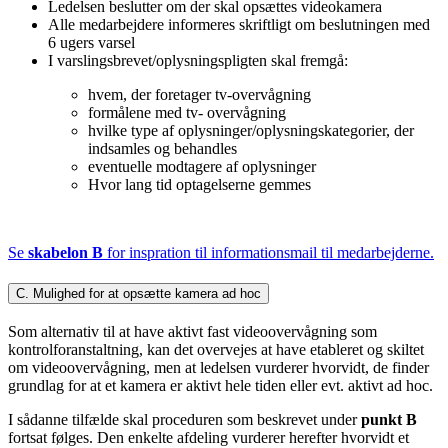
Ledelsen beslutter om der skal opsættes videokamera
Alle medarbejdere informeres skriftligt om beslutningen med
6 ugers varsel
I varslingsbrevet/oplysningspligten skal fremgå:
hvem, der foretager tv-overvågning
formålene med tv- overvågning
hvilke type af oplysninger/oplysningskategorier, der
indsamles og behandles
eventuelle modtagere af oplysninger
Hvor lang tid optagelserne gemmes
Se
skabelon B
for inspration til informationsmail til medarbejderne.
C. Mulighed for at opsætte kamera ad hoc
Som alternativ til at have aktivt fast videoovervågning som
kontrolforanstaltning, kan det overvejes at have etableret og skiltet
om videoovervågning, men at ledelsen vurderer hvorvidt, de finder
grundlag for at et kamera er aktivt hele tiden eller evt. aktivt ad hoc.
I sådanne tilfælde skal proceduren som beskrevet under
punkt B
fortsat følges. Den enkelte afdeling vurderer herefter hvorvidt et