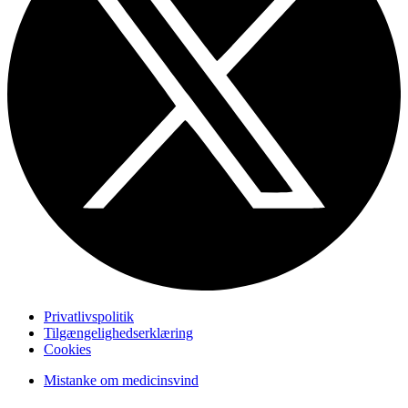
Privatlivspolitik
Tilgængelighedserklæring
Cookies
Mistanke om medicinsvind