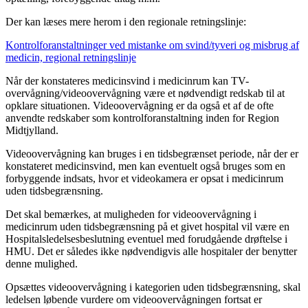
Der kan læses mere herom i den regionale retningslinje:
Kontrolforanstaltninger ved mistanke om svind/tyveri og misbrug af
medicin, regional retningslinje
Når der konstateres medicinsvind i medicinrum kan TV-
overvågning/videoovervågning være et nødvendigt redskab til at
opklare situationen. Videoovervågning er da også et af de ofte
anvendte redskaber som kontrolforanstaltning inden for Region
Midtjylland.
Videoovervågning kan bruges i en tidsbegrænset periode, når der er
konstateret medicinsvind, men kan eventuelt også bruges som en
forbyggende indsats, hvor et videokamera er opsat i medicinrum
uden tidsbegrænsning.
Det skal bemærkes, at muligheden for videoovervågning i
medicinrum uden tidsbegrænsning på et givet hospital vil være en
Hospitalsledelsesbeslutning eventuel med forudgående drøftelse i
HMU. Det er således ikke nødvendigvis alle hospitaler der benytter
denne mulighed.
Opsættes videoovervågning i kategorien uden tidsbegrænsning, skal
ledelsen løbende vurdere om videoovervågningen fortsat er