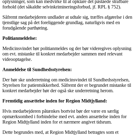
oplysninger, som kan medvirke til at opklare det påståede strafbare
forhold (det såkaldte selvinkrimineringsforbud, jf. RPL § 752).
Såfremt medarbejderen undlader at udtale sig, træffes afgørelse i den
tjenstlige sag på det foreliggende grundlag, naturligvis med en
forudgående parthøring.
Politianmeldelse:
Medicinsvindet bør politianmeldes og der bør videregives oplysning
om evt. mistanke til konkret medarbejder sammen med relevant
videooptagelse.
Anmeldelse til Sundhedsstyrelsen:
Der bør ske underretning om medicinsvindet til Sundhedsstyrelsen,
Styrelsen for patientsikkerhed. Såfremt der er begrundet mistanke til
konkret medarbejder bør der også ske underretning herom.
Fremtidig ansættelse inden for Region Midtjylland:
Hvis medarbejderen påtænkes bortvist bør der være en særlig
opmærksomhed i forbindelse med evt. anden ansættelse inden for
Region Midtjylland inden for et nærmere angivet tidsrum.
Dette begrundes med, at Region Midtjylland betragtes som et