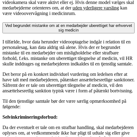
videokamera skal være aktivt eller ej. Hvis denne model vælges skal
medarbejderne orienteres om, at der
uden yderligere varsling
kan
være videoovervågning i medicinrum.
Ved begrundet mistanke om at en medarbejder uberettiget har erhvervet
sig medicin
I tilfælde, hvor data herunder videooptagelse indgår i relation til en
personalesag, kan data aldrig stå alene. Hvis der er begrundet
mistanke til en medarbejder om misligholdelse eller strafbare
forhold, f.eks. mistanke om uberettiget tilegnelse af medicin, vil HR
skulle inddrages og medarbejderen indkaldes til en tjenstlig samtale.
Det beror på en konkret individuel vurdering om ledelsen efter at
have talt med medarbejderen, påtænker ansættelsesretlige sanktioner.
Såfremt der er tale om uberettiget tilegnelse af medicin, vil den
ansættelsesretlig sanktion typisk være i form af påtænkt bortvisning.
Til den tjenstlige samtale bør der være særlig opmærksomhed på
følgende:
Selvinkrimineringsforbud:
Da der eventuelt er tale om en strafbar handling, skal medarbejderen
oplyses om, at vedkommende ikke har pligt til udtale sig eller give