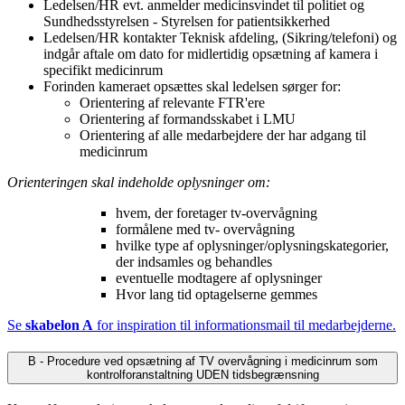
Ledelsen/HR evt. anmelder medicinsvindet til politiet og
Sundhedsstyrelsen - Styrelsen for patientsikkerhed
Ledelsen/HR kontakter Teknisk afdeling, (Sikring/telefoni) og
indgår aftale om dato for midlertidig opsætning af kamera i
specifikt medicinrum
Forinden kameraet opsættes skal ledelsen sørger for:
Orientering af relevante FTR'ere
Orientering af formandsskabet i LMU
Orientering af alle medarbejdere der har adgang til
medicinrum
Orienteringen skal indeholde oplysninger om:
hvem, der foretager tv-overvågning
formålene med tv- overvågning
hvilke type af oplysninger/oplysningskategorier,
der indsamles og behandles
eventuelle modtagere af oplysninger
Hvor lang tid optagelserne gemmes
Se
skabelon A
for inspiration til informationsmail til medarbejderne.
B - Procedure ved opsætning af TV overvågning i medicinrum som
kontrolforanstaltning UDEN tidsbegrænsning