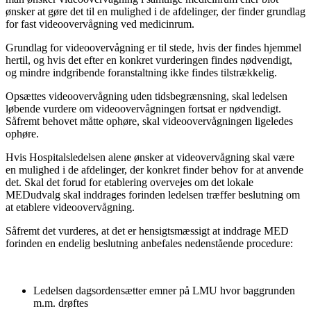
ønsker at gøre det til en mulighed i de afdelinger, der finder grundlag
for fast videoovervågning ved medicinrum.
Grundlag for videoovervågning er til stede, hvis der findes hjemmel
hertil, og hvis det efter en konkret vurderingen findes nødvendigt,
og mindre indgribende foranstaltning ikke findes tilstrækkelig.
Opsættes videoovervågning uden tidsbegrænsning, skal ledelsen
løbende vurdere om videoovervågningen fortsat er nødvendigt.
Såfremt behovet måtte ophøre, skal videoovervågningen ligeledes
ophøre.
Hvis Hospitalsledelsen alene ønsker at videovervågning skal være
en mulighed i de afdelinger, der konkret finder behov for at anvende
det. Skal det forud for etablering overvejes om det lokale
MEDudvalg skal inddrages forinden ledelsen træffer beslutning om
at etablere videoovervågning.
Såfremt det vurderes, at det er hensigtsmæssigt at inddrage MED
forinden en endelig beslutning anbefales nedenstående procedure:
Ledelsen dagsordensætter emner på LMU hvor baggrunden
m.m. drøftes