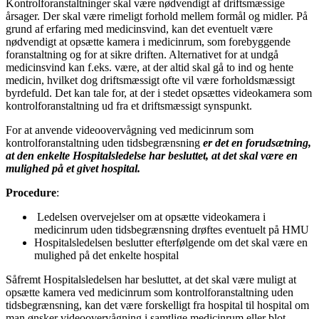
Kontrolforanstaltninger skal være nødvendigt af driftsmæssige
årsager. Der skal være rimeligt forhold mellem formål og midler. På
grund af erfaring med medicinsvind, kan det eventuelt være
nødvendigt at opsætte kamera i medicinrum, som forebyggende
foranstaltning og for at sikre driften. Alternativet for at undgå
medicinsvind kan f.eks. være, at der altid skal gå to ind og hente
medicin, hvilket dog driftsmæssigt ofte vil være forholdsmæssigt
byrdefuld. Det kan tale for, at der i stedet opsættes videokamera som
kontrolforanstaltning ud fra et driftsmæssigt synspunkt.
For at anvende videoovervågning ved medicinrum som
kontrolforanstaltning uden tidsbegrænsning
er det en forudsætning,
at den enkelte Hospitalsledelse har besluttet, at det skal være en
mulighed på et givet hospital.
Procedure
:
Ledelsen overvejelser om at opsætte videokamera i
medicinrum uden tidsbegrænsning drøftes eventuelt på HMU
Hospitalsledelsen beslutter efterfølgende om det skal være en
mulighed på det enkelte hospital
Såfremt Hospitalsledelsen har besluttet, at det skal være muligt at
opsætte kamera ved medicinrum som kontrolforanstaltning uden
tidsbegrænsning, kan det være forskelligt fra hospital til hospital om
man ønsker videoovervågning i samtlige medicinrum eller blot