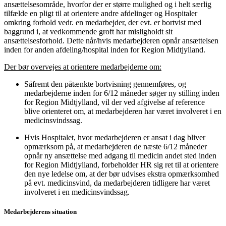
ansættelsesområde, hvorfor der er større mulighed og i helt særlig
tilfælde en pligt til at orientere andre afdelinger og Hospitaler
omkring forhold vedr. en medarbejder, der evt. er bortvist med
baggrund i, at vedkommende groft har misligholdt sit
ansættelsesforhold. Dette når/hvis medarbejderen opnår ansættelsen
inden for anden afdeling/hospital inden for Region Midtjylland.
Der bør overvejes at orientere medarbejderne om:
Såfremt den påtænkte bortvisning gennemføres, og
medarbejderne inden for 6/12 måneder søger ny stilling inden
for Region Midtjylland, vil der ved afgivelse af reference
blive orienteret om, at medarbejderen har været involveret i en
medicinsvindssag.
Hvis Hospitalet, hvor medarbejderen er ansat i dag bliver
opmærksom på, at medarbejderen de næste 6/12 måneder
opnår ny ansættelse med adgang til medicin andet sted inden
for Region Midtjylland, forbeholder HR sig ret til at orientere
den nye ledelse om, at der bør udvises ekstra opmærksomhed
på evt. medicinsvind, da medarbejderen tidligere har været
involveret i en medicinsvindssag.
Medarbejderens situation