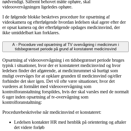
nødvendigt. Såfremt behovet måtte ophøre, skal
videoovervågningen ligeledes ophøre.
I de følgende blokke beskrives procedure for opsætning af
videokamera og efterfølgende hvordan ledelsen skal agere efter der
er opsat kamera og der efterfølgende opdages medicinsvind, der
ikke umiddelbart kan forklares.
A - Procedure ved opsætning af TV overvågning i medicinrum i
tidsbegrænset periode på grund af konstateret medicinsvind
Opsætning af videoovervågning i en tidsbegrænset periode bruges
typisk i situationer, hvor der er konstateret medicinsvind og hvor
ledelsen finder det afgørende, at medicinrummet så hurtigt som
muligt overvåges for at opklare grunden til medicinsvind og/eller
forhindre det sker igen. Det vil ofte være situationer, hvor det
vurderes at formålet med videoovervågning som
kontrolforanstaltning forspildes, hvis der skal varsles med de normalt
6 uger inden opsætning af tv-overvågning som
kontrolforanstaltning:
Procedurebeskrivelse når medicinsvind er konstateret:
Ledelsen kontakter HR med henblik på orientering og aftaler
det videre forløb