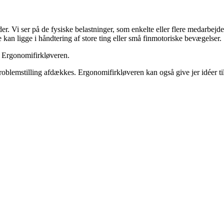
r. Vi ser på de fysiske belastninger, som enkelte eller flere medarbe
 kan ligge i håndtering af store ting eller små finmotoriske bevægelser.
i Ergonomifirkløveren.
problemstilling afdækkes. Ergonomifirkløveren kan også give jer idéer til 