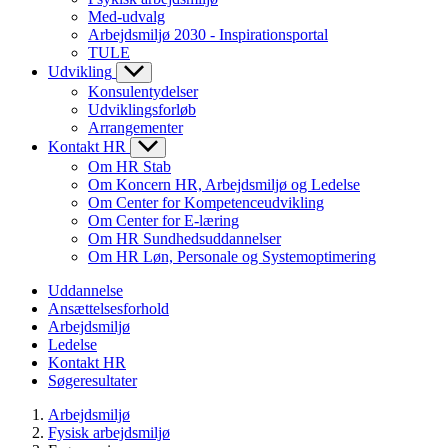
Med-udvalg
Arbejdsmiljø 2030 - Inspirationsportal
TULE
Udvikling
Konsulentydelser
Udviklingsforløb
Arrangementer
Kontakt HR
Om HR Stab
Om Koncern HR, Arbejdsmiljø og Ledelse
Om Center for Kompetenceudvikling
Om Center for E-læring
Om HR Sundhedsuddannelser
Om HR Løn, Personale og Systemoptimering
Uddannelse
Ansættelsesforhold
Arbejdsmiljø
Ledelse
Kontakt HR
Søgeresultater
Arbejdsmiljø
Fysisk arbejdsmiljø