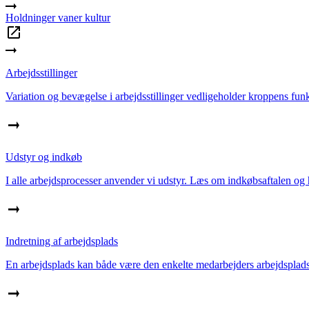
Holdninger vaner kultur
Arbejdsstillinger
Variation og bevægelse i arbejdsstillinger vedligeholder kroppens fun
Udstyr og indkøb
I alle arbejdsprocesser anvender vi udstyr. Læs om indkøbsaftalen og hv
Indretning af arbejdsplads
En arbejdsplads kan både være den enkelte medarbejders arbejdsplads/st