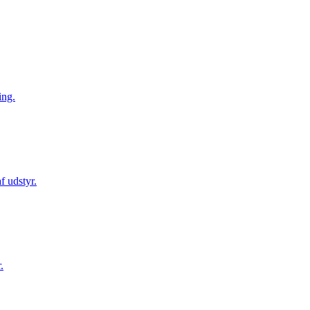
ing.
f udstyr.
.