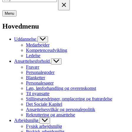
Menu
Hovedmenu
Uddannelse
Medarbejder
Kompetenceudvikling
Ledelse
Ansættelsesforhold
Fravær
Personalegoder
Blanketter
Personalesager
Løn, lønforhandling og overenskomst
Til nyansatte
Stillingsændringer, omplacering og fratrædelse
Det Sociale Kapitel
Ansættelsesvilkår og personalepolitik
Rekruttering og ansættelse
Arbejdsmiljø
Fysisk arbejdsmiljø
Psykisk arbejdsmiljø