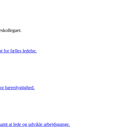
eskollegaer.
 for fælles ledelse.
nfor bæredygtighed.
 samt at lede og udvikle arbejdsgange.