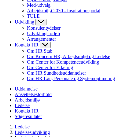
Med-udvalg
Arbejdsmiljø 2030 - Inspirationsportal
TULE
Udvikling
Konsulentydelser
Udviklingsforløb
Arrangementer
Kontakt HR
Om HR Stab
Om Koncern HR, Arbejdsmiljø og Ledelse
Om Center for Kompetenceudvikling
Om Center for E-læring
Om HR Sundhedsuddannelser
Om HR Løn, Personale og Systemoptimering
Uddannelse
Ansættelsesforhold
Arbejdsmiljø
Ledelse
Kontakt HR
Søgeresultater
Ledelse
Ledelsesudvikling