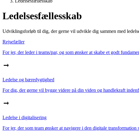
Ledelsesfællesskab
Ledelsesfællesskab
Udviklingsforløb til dig, der gerne vil udvikle dig sammen med ledels
Rejsefæller
For jer, der leder i teams/par, og som ønsker at skabe et godt fundament
Ledelse og bæredygtighed
For dig, der gerne vil bygge videre på din viden og handlekraft inde
Ledelse i digitalisering
For jer, der som team ønsker at navigere i den digitale transformation