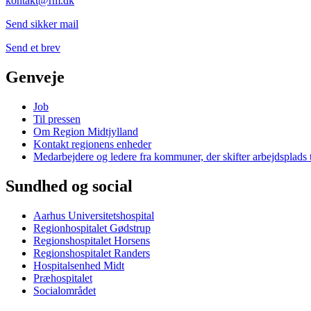
kontakt@rm.dk
Send sikker mail
Send et brev
Genveje
Job
Til pressen
Om Region Midtjylland
Kontakt regionens enheder
Medarbejdere og ledere fra kommuner, der skifter arbejdsplads 
Sundhed og social
Aarhus Universitetshospital
Regionhospitalet Gødstrup
Regionshospitalet Horsens
Regionshospitalet Randers
Hospitalsenhed Midt
Præhospitalet
Socialområdet