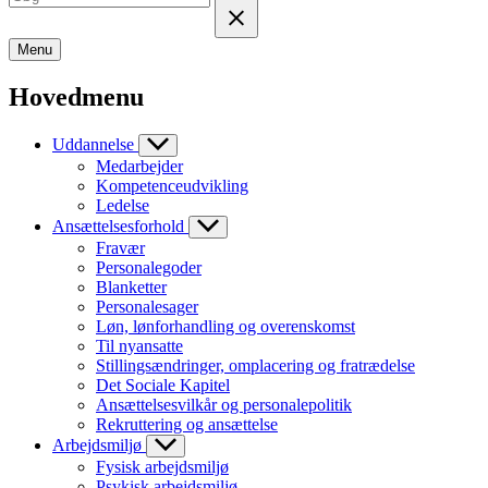
Menu
Hovedmenu
Uddannelse
Medarbejder
Kompetenceudvikling
Ledelse
Ansættelsesforhold
Fravær
Personalegoder
Blanketter
Personalesager
Løn, lønforhandling og overenskomst
Til nyansatte
Stillingsændringer, omplacering og fratrædelse
Det Sociale Kapitel
Ansættelsesvilkår og personalepolitik
Rekruttering og ansættelse
Arbejdsmiljø
Fysisk arbejdsmiljø
Psykisk arbejdsmiljø