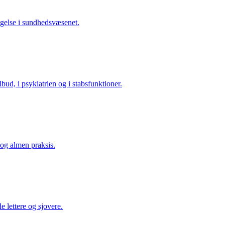
agelse i sundhedsvæsenet.
lbud, i psykiatrien og i stabsfunktioner.
og almen praksis.
e lettere og sjovere.