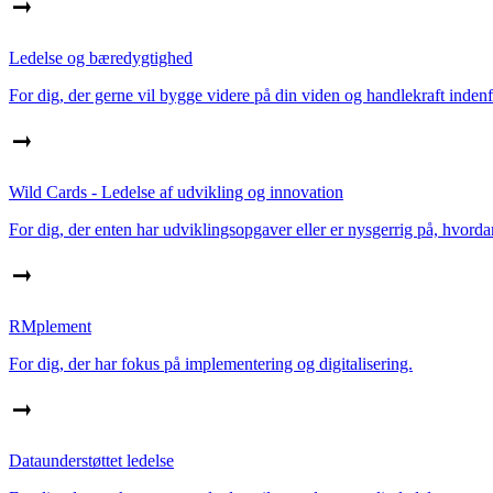
Ledelse og bæredygtighed
For dig, der gerne vil bygge videre på din viden og handlekraft inde
Wild Cards - Ledelse af udvikling og innovation
For dig, der enten har udviklingsopgaver eller er nysgerrig på, hvorda
RMplement
For dig, der har fokus på implementering og digitalisering.
Dataunderstøttet ledelse