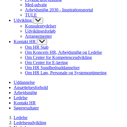
Med-udvalg
Arbejdsmiljø 2030 - Inspirationsportal
TULE
Udvikling
Konsulentydelser
Udviklingsforløb
Arrangementer
Kontakt HR
Om HR Stab
Om Koncern HR, Arbejdsmiljø og Ledelse
Om Center for Kompetenceudvikling
Om Center for E-læring
Om HR Sundhedsuddannelser
Om HR Løn, Personale og Systemoptimering
Uddannelse
Ansættelsesforhold
Arbejdsmiljø
Ledelse
Kontakt HR
Søgeresultater
Ledelse
Ledelsesudvikling