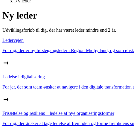
Ny leder
Ny leder
Udviklingsforløb til dig, der har været leder mindre end 2 år.
Ledervejen
For dig, der er ny førstegangsleder i Region Midtjylland, og som ønsker
Ledelse i digitalisering
For jer, der som team ønsker at navigere i den digitale transformation
Frisættelse og resiliens – ledelse af nye organiseringsformer
For dig, der ønsker at tage ledelse af fremtiden og forme fremtidens