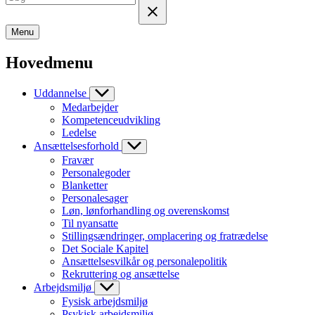
Menu
Hovedmenu
Uddannelse
Medarbejder
Kompetenceudvikling
Ledelse
Ansættelsesforhold
Fravær
Personalegoder
Blanketter
Personalesager
Løn, lønforhandling og overenskomst
Til nyansatte
Stillingsændringer, omplacering og fratrædelse
Det Sociale Kapitel
Ansættelsesvilkår og personalepolitik
Rekruttering og ansættelse
Arbejdsmiljø
Fysisk arbejdsmiljø
Psykisk arbejdsmiljø