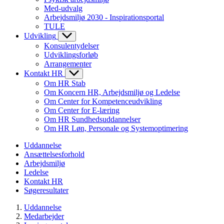
Med-udvalg
Arbejdsmiljø 2030 - Inspirationsportal
TULE
Udvikling
Konsulentydelser
Udviklingsforløb
Arrangementer
Kontakt HR
Om HR Stab
Om Koncern HR, Arbejdsmiljø og Ledelse
Om Center for Kompetenceudvikling
Om Center for E-læring
Om HR Sundhedsuddannelser
Om HR Løn, Personale og Systemoptimering
Uddannelse
Ansættelsesforhold
Arbejdsmiljø
Ledelse
Kontakt HR
Søgeresultater
Uddannelse
Medarbejder