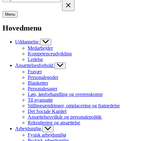
Menu
Hovedmenu
Uddannelse
Medarbejder
Kompetenceudvikling
Ledelse
Ansættelsesforhold
Fravær
Personalegoder
Blanketter
Personalesager
Løn, lønforhandling og overenskomst
Til nyansatte
Stillingsændringer, omplacering og fratrædelse
Det Sociale Kapitel
Ansættelsesvilkår og personalepolitik
Rekruttering og ansættelse
Arbejdsmiljø
Fysisk arbejdsmiljø
Psykisk arbejdsmiljø