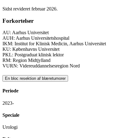
Sidst revideret februar 2026.
Forkortelser
AU: Aarhus Universitet
AUH: Aarhus Universitetshospital
IKM: Institut for Klinisk Medicin, Aarhus Universitet
KU: Københavns Universitet
PKL: Postgraduat klinisk lektor
RM: Region Midtjylland
VURN: Videreuddannelsesregion Nord
En bloc resektion af blæretumorer
Periode
2023-
Speciale
Urologi