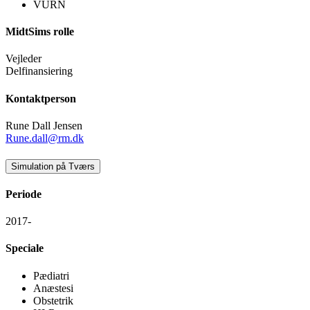
VURN
MidtSims rolle
Vejleder
Delfinansiering
Kontaktperson
Rune Dall Jensen
Rune.dall@rm.dk
Simulation på Tværs
Periode
2017-
Speciale
Pædiatri
Anæstesi
Obstetrik