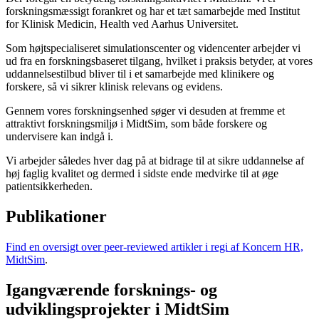
forskningsmæssigt forankret og har et tæt samarbejde med Institut
for Klinisk Medicin, Health ved Aarhus Universitet.
Som højtspecialiseret simulationscenter og videncenter arbejder vi
ud fra en forskningsbaseret tilgang, hvilket i praksis betyder, at vores
uddannelsestilbud bliver til i et samarbejde med klinikere og
forskere, så vi sikrer klinisk relevans og evidens.
Gennem vores forskningsenhed søger vi desuden at fremme et
attraktivt forskningsmiljø i MidtSim, som både forskere og
undervisere kan indgå i.
Vi arbejder således hver dag på at bidrage til at sikre uddannelse af
høj faglig kvalitet og dermed i sidste ende medvirke til at øge
patientsikkerheden.
Publikationer
Find en oversigt over peer-reviewed artikler i regi af Koncern HR,
MidtSim
.
Igangværende forsknings- og
udviklingsprojekter i MidtSim