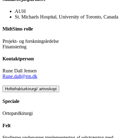
AUH
St. Michaels Hospital, University of Toronto, Canada
MidtSims rolle
Projekt- og forskningsledelse
Finansiering
Kontaktperson
Rune Dall Jensen
Rune.dall@rm.dk
Hoftefrakturkirurgi/ artroskopi
Speciale
Ortopædkirurgi
Felt
Studierne undersøger implementering af selvtræning med