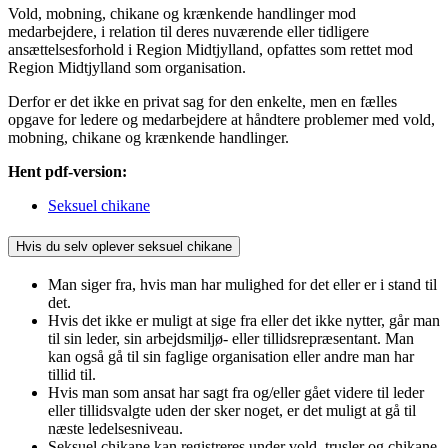
Vold, mobning, chikane og krænkende handlinger mod
medarbejdere, i relation til deres nuværende eller tidligere
ansættelsesforhold i Region Midtjylland, opfattes som rettet mod
Region Midtjylland som organisation.
Derfor er det ikke en privat sag for den enkelte, men en fælles
opgave for ledere og medarbejdere at håndtere problemer med vold,
mobning, chikane og krænkende handlinger.
Hent pdf-version:
Seksuel chikane
Hvis du selv oplever seksuel chikane
Man siger fra, hvis man har mulighed for det eller er i stand til
det.
Hvis det ikke er muligt at sige fra eller det ikke nytter, går man
til sin leder, sin arbejdsmiljø- eller tillidsrepræsentant. Man
kan også gå til sin faglige organisation eller andre man har
tillid til.
Hvis man som ansat har sagt fra og/eller gået videre til leder
eller tillidsvalgte uden der sker noget, er det muligt at gå til
næste ledelsesniveau.
Seksuel chikane kan registreres under vold, trusler og chikane