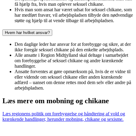
få hjælp fra, hvis man oplever seksuel chikane.
Hvis man som ansat har været udsat for seksuel chikane, som
har medført fravær, vil arbejdspladsen tilbyde den nødvendige
støtte og hjælp til at vende tilbage til arbejdspladsen.
Hvem har hvilket ansvar?
Den daglige leder har ansvar for at forebygge og sikre, at der
ikke foregår seksuel chikane på den enkelte arbejdsplads.
Alle ansatte i Region Midtjylland skal deltage i samarbejdet
om forebyggelse af seksuel chikane og andre krænkende
handlinger.
Ansatte forventes at gøre opmærksom på, hvis de er vidne til
eller vidende om seksuel chikane eller anden krænkende
adfærd – uanset om denne rettes mod dem selv eller andre på
arbejdspladsen.
Læs mere om mobning og chikane
Læs regionens politik om forebyggelse og håndtering af vold og
krænkende handlinger, herunder mobning, chikane og sexisme.