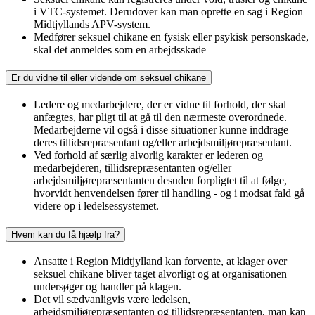
i VTC-systemet. Derudover kan man oprette en sag i Region
Midtjyllands APV-system.
Medfører seksuel chikane en fysisk eller psykisk personskade,
skal det anmeldes som en arbejdsskade
Er du vidne til eller vidende om seksuel chikane
Ledere og medarbejdere, der er vidne til forhold, der skal
anfægtes, har pligt til at gå til den nærmeste overordnede.
Medarbejderne vil også i disse situationer kunne inddrage
deres tillidsrepræsentant og/eller arbejdsmiljørepræsentant.
Ved forhold af særlig alvorlig karakter er lederen og
medarbejderen, tillidsrepræsentanten og/eller
arbejdsmiljørepræsentanten desuden forpligtet til at følge,
hvorvidt henvendelsen fører til handling - og i modsat fald gå
videre op i ledelsessystemet.
Hvem kan du få hjælp fra?
Ansatte i Region Midtjylland kan forvente, at klager over
seksuel chikane bliver taget alvorligt og at organisationen
undersøger og handler på klagen.
Det vil sædvanligvis være ledelsen,
arbejdsmiljørepræsentanten og tillidsrepræsentanten, man kan