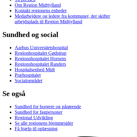
Om Region Midtjylland
Kontakt regionens enheder
Medarbejdere og ledere fra kommuner, der skifter
arbejdsplads til Region Midtjylland
Sundhed og social
Aarhus Universitetshospital
Regionhospitalet Gødstrup
Regionshospitalet Horsens
Regionshospitalet Randers
Hospitalsenhed Midt
Præhospitalet
Socialområdet
Se også
Sundhed for borgere og pårørende
Sundhed for fagpersoner
Regional Udvikling
Se alle regionens hjemmesider
Få hjælp til oplæsning