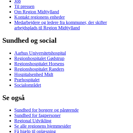
Job
Til pressen
Om Region Midtjylland
Kontakt regionens enheder
Medarbejdere og ledere fra kommuner, der skifter
arbejdsplads til Region Midtjylland
Sundhed og social
Aarhus Universitetshospital
Regionhospitalet Gødstrup
Regionshospitalet Horsens
Regionshospitalet Randers
Hospitalsenhed Midt
Præhospitalet
Socialområdet
Se også
Sundhed for borgere og pårørende
Sundhed for fagpersoner
Regional Udvikling
Se alle regionens hjemmesider
Få hjælp til oplæsning