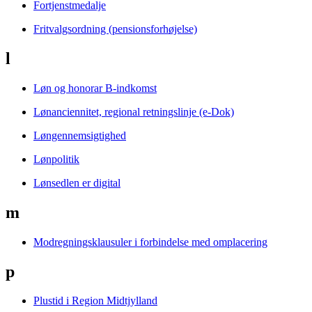
Fortjenstmedalje
Fritvalgsordning (pensionsforhøjelse)
l
Løn og honorar B-indkomst
Lønanciennitet, regional retningslinje (e-Dok)
Løngennemsigtighed
Lønpolitik
Lønsedlen er digital
m
Modregningsklausuler i forbindelse med omplacering
p
Plustid i Region Midtjylland