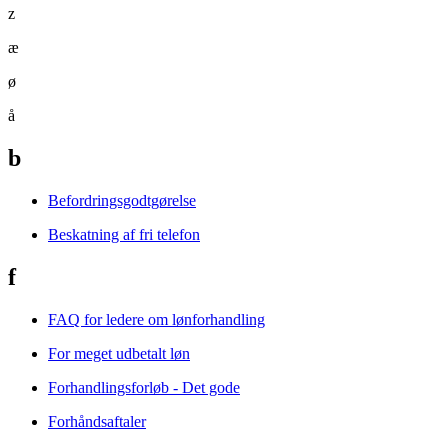
z
æ
ø
å
b
Befordringsgodtgørelse
Beskatning af fri telefon
f
FAQ for ledere om lønforhandling
For meget udbetalt løn
Forhandlingsforløb - Det gode
Forhåndsaftaler