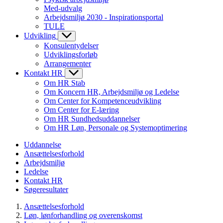
Med-udvalg
Arbejdsmiljø 2030 - Inspirationsportal
TULE
Udvikling
Konsulentydelser
Udviklingsforløb
Arrangementer
Kontakt HR
Om HR Stab
Om Koncern HR, Arbejdsmiljø og Ledelse
Om Center for Kompetenceudvikling
Om Center for E-læring
Om HR Sundhedsuddannelser
Om HR Løn, Personale og Systemoptimering
Uddannelse
Ansættelsesforhold
Arbejdsmiljø
Ledelse
Kontakt HR
Søgeresultater
Ansættelsesforhold
Løn, lønforhandling og overenskomst