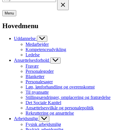
Menu
Hovedmenu
Uddannelse
Medarbejder
Kompetenceudvikling
Ledelse
Ansættelsesforhold
Fravær
Personalegoder
Blanketter
Personalesager
Løn, lønforhandling og overenskomst
Til nyansatte
Stillingsændringer, omplacering og fratrædelse
Det Sociale Kapitel
Ansættelsesvilkår og personalepolitik
Rekruttering og ansættelse
Arbejdsmiljø
Fysisk arbejdsmiljø
Psykisk arbejdsmiljø