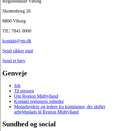
Regionshuset Viborg
Skottenborg 26
8800 Viborg
Tlf.: 7841 0000
kontakt@rm.dk
Send sikker mail
Send et brev
Genveje
Job
Til pressen
Om Region Midtjylland
Kontakt regionens enheder
Medarbejdere og ledere fra kommuner, der skifter
arbejdsplads til Region Midtjylland
Sundhed og social