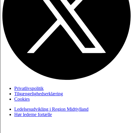
Privatlivspolitik
Tilgængelighedserklæring
Cookies
Ledelsesudvikling i Region Midtjylland
Hør lederne fortælle